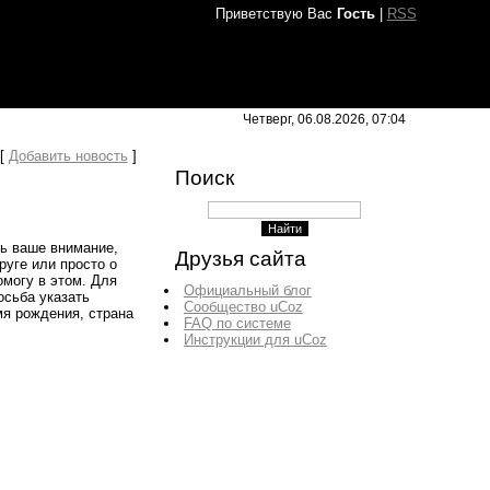
Приветствую Вас
Гость
|
RSS
Четверг, 06.08.2026, 07:04
[
Добавить новость
]
Поиск
ь ваше внимание,
Друзья сайта
руге или просто о
омогу в этом. Для
Официальный блог
осьба указать
Сообщество uCoz
мя рождения, страна
FAQ по системе
Инструкции для uCoz