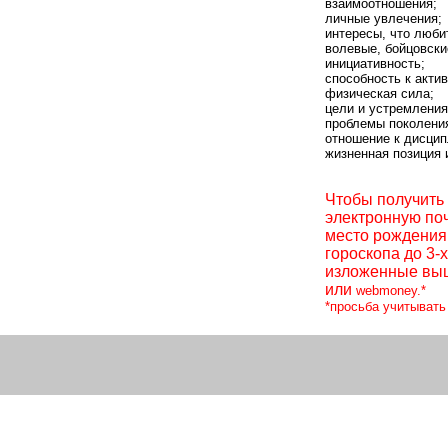
взаимоотношения;
личные увлечения;
интересы, что люби
волевые, бойцовски
инициативность;
способность к акти
физическая сила;
цели и устремления
проблемы поколени
отношение к дисцип
жизненная позиция 
Чтобы получить 
электронную почт
место рождения(
гороскопа до 3-
изложенные выш
или
webmoney.*
*просьба учитывать