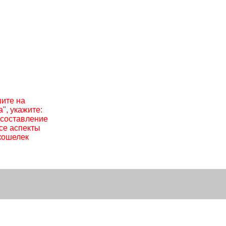
шите на
а", укажите:
 составление
все аспекты
кошелек