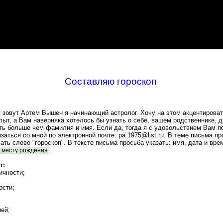
Составляю гороскоп
 зовут Артем Вышен я начинающий астролог. Хочу на этом акцентироват
пыт, а Вам наверняка хотелось бы узнать о себе, вашем родственнике, д
ть больше чем фамилия и имя. Если да, тогда я с удовольствием Вам п
заться со мной по электронной почте: pa.1975@list.ru. В теме письма пр
ть слово "гороскоп". В тексте письма просьба указать: имя, дата и вре
 месту рождения.
т:
ичности;
ости;
ей;