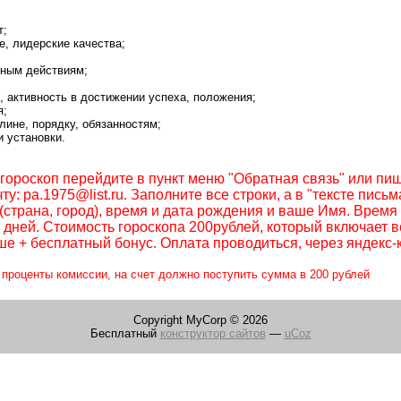
т;
е, лидерские качества;
вным действиям;
, активность в достижении успеха, положения;
я;
лине, порядку, обязанностям;
и установки.
гороскоп перейдите в пункт меню "Обратная связь" или пи
у: pa.1975@list.ru. Заполните все строки, а в "тексте письм
страна, город), время и дата рождения и ваше Имя. Время
х дней. Стоимость гороскопа 200рублей, который включает 
е + бесплатный бонус. Оплата проводиться, через яндекс-
 проценты комиссии, на счет должно поступить сумма в 200 рублей
Copyright MyCorp © 2026
Бесплатный
конструктор сайтов
—
uCoz