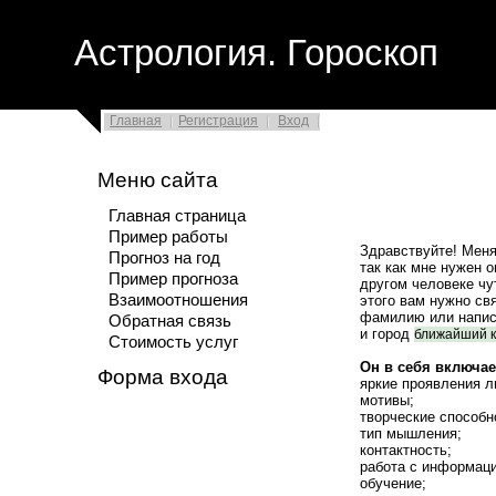
Астрология. Гороскоп
Главная
Регистрация
Вход
Меню сайта
Главная страница
Пример работы
Здравствуйте! Меня
Прогноз на год
так как мне нужен о
Пример прогноза
другом человеке чу
Взаимоотношения
этого вам нужно свя
фамилию или написа
Обратная связь
и город
ближайший к
Стоимость услуг
Он в себя включае
Форма входа
яркие проявления л
мотивы;
творческие способн
тип мышления;
контактность;
работа с информаци
обучение;